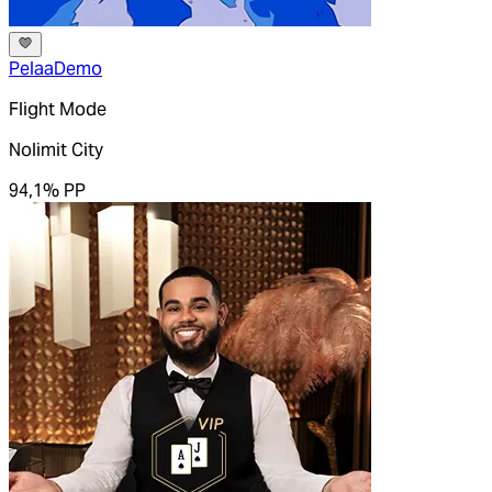
Pelaa
Demo
Flight Mode
Nolimit City
94,1
%
PP