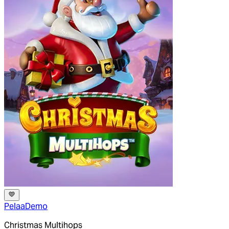
Pelaa
Demo
Christmas Multihops