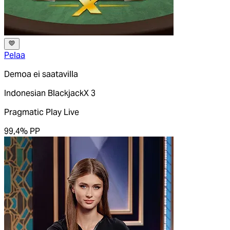
Pelaa
Demoa ei saatavilla
Indonesian BlackjackX 3
Pragmatic Play Live
99,4
%
PP