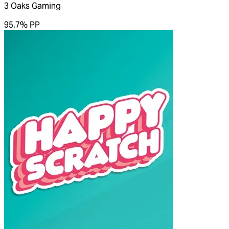
3 Oaks Gaming
95,7
%
PP