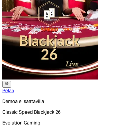
Pelaa
Demoa ei saatavilla
Classic Speed Blackjack 26
Evolution Gaming