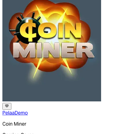
Pelaa
Demo
Coin Miner