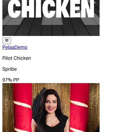
Pelaa
Demo
Pilot Chicken
Spribe
97
%
PP