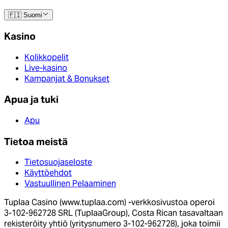
🇫🇮
Suomi
Kasino
Kolikkopelit
Live-kasino
Kampanjat & Bonukset
Apua ja tuki
Apu
Tietoa meistä
Tietosuojaseloste
Käyttöehdot
Vastuullinen Pelaaminen
Tuplaa Casino (www.tuplaa.com) -verkkosivustoa operoi
3-102-962728 SRL (TuplaaGroup), Costa Rican tasavaltaan
rekisteröity yhtiö (yritysnumero 3-102-962728), joka toimii