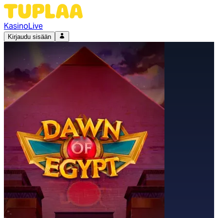
Kasino
Live
Kirjaudu sisään