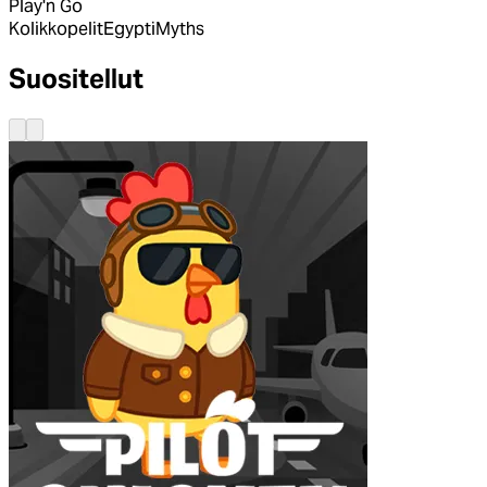
Play'n Go
Kolikkopelit
Egypti
Myths
Suositellut