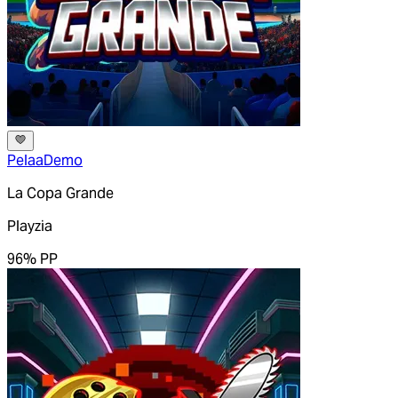
Pelaa
Demo
La Copa Grande
Playzia
96
%
PP