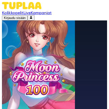
Kolikkopelit
Live
Kampanjat
Kirjaudu sisään