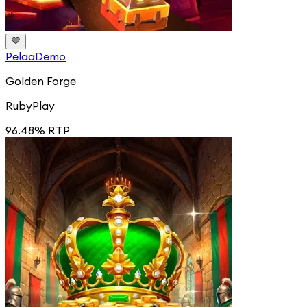
Pelaa
Demo
Golden Forge
RubyPlay
96.48
% RTP