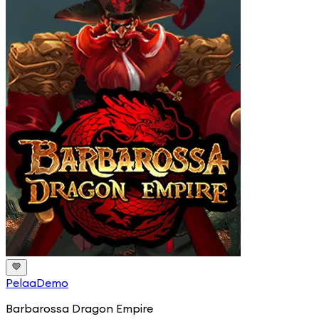
Pelaa
Demo
Barbarossa Dragon Empire