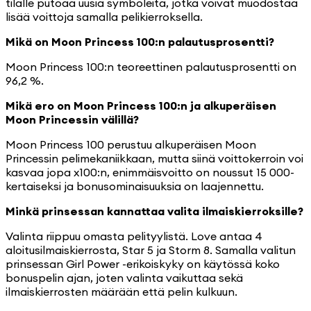
tilalle putoaa uusia symboleita, jotka voivat muodostaa
lisää voittoja samalla pelikierroksella.
Mikä on Moon Princess 100:n palautusprosentti?
Moon Princess 100:n teoreettinen palautusprosentti on
96,2 %.
Mikä ero on Moon Princess 100:n ja alkuperäisen
Moon Princessin välillä?
Moon Princess 100 perustuu alkuperäisen Moon
Princessin pelimekaniikkaan, mutta siinä voittokerroin voi
kasvaa jopa x100:n, enimmäisvoitto on noussut 15 000-
kertaiseksi ja bonusominaisuuksia on laajennettu.
Minkä prinsessan kannattaa valita ilmaiskierroksille?
Valinta riippuu omasta pelityylistä. Love antaa 4
aloitusilmaiskierrosta, Star 5 ja Storm 8. Samalla valitun
prinsessan Girl Power -erikoiskyky on käytössä koko
bonuspelin ajan, joten valinta vaikuttaa sekä
ilmaiskierrosten määrään että pelin kulkuun.