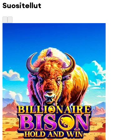
Suositellut