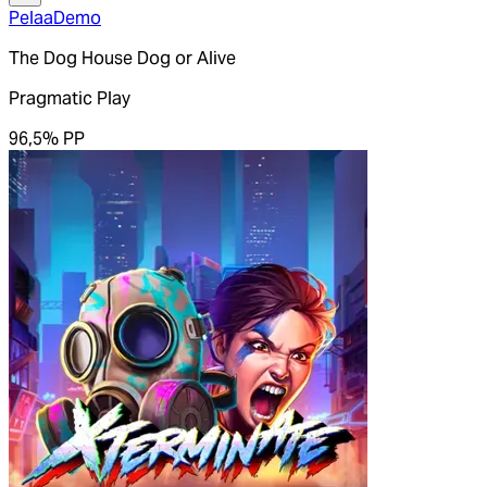
Pelaa
Demo
The Dog House Dog or Alive
Pragmatic Play
96,5
%
PP