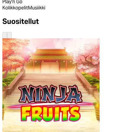
Play'n Go
Kolikkopelit
Musiikki
Suositellut