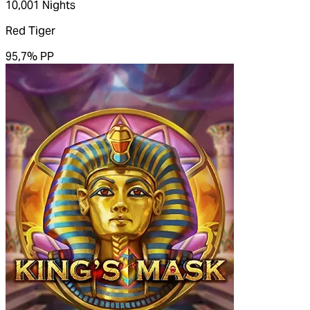
10,001 Nights
Red Tiger
95,7
%
PP