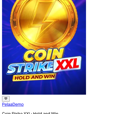
Pelaa
Demo
Coin Strike XXL: Hold and Win