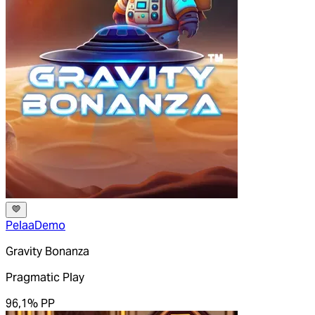
Pelaa
Demo
Gravity Bonanza
Pragmatic Play
96,1
%
PP