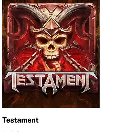
Testament