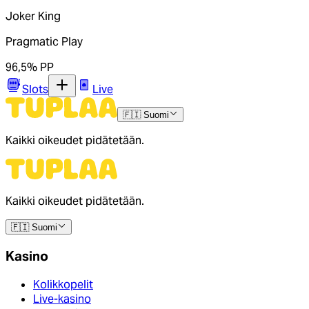
Joker King
Pragmatic Play
96,5
%
PP
Slots
Live
🇫🇮
Suomi
Kaikki oikeudet pidätetään.
Kaikki oikeudet pidätetään.
🇫🇮
Suomi
Kasino
Kolikkopelit
Live-kasino