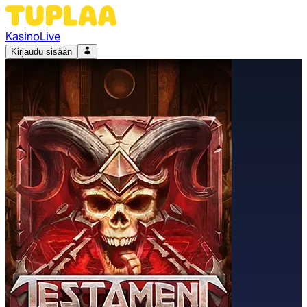
Kasino
Live
Kirjaudu sisään