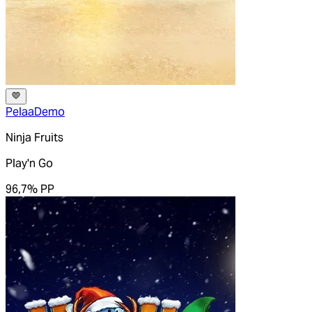
Pelaa
Demo
Ninja Fruits
Play'n Go
96,7
%
PP