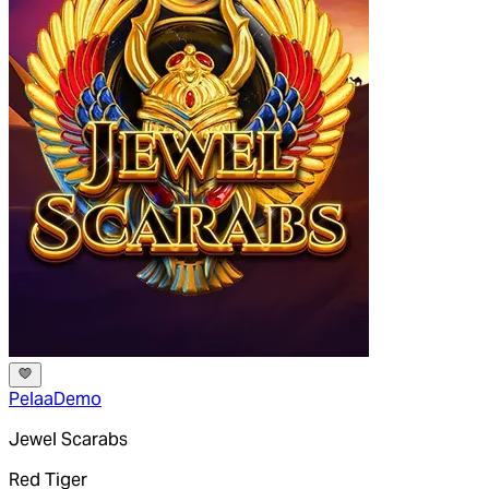
Pelaa
Demo
Jewel Scarabs
Red Tiger