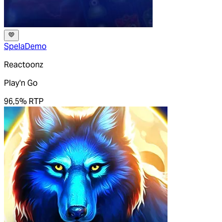
Spela
Demo
Reactoonz
Play'n Go
96,5
%
RTP