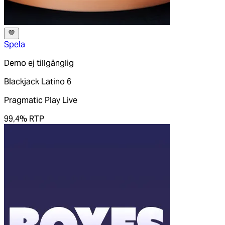
Spela
Demo ej tillgänglig
Blackjack Latino 6
Pragmatic Play Live
99,4
%
RTP