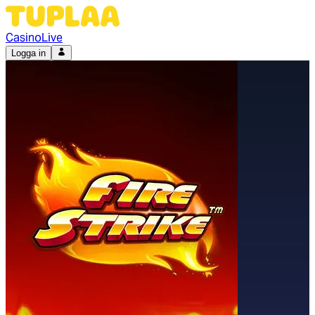
Casino
Live
Logga in