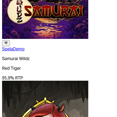
Spela
Demo
Samurai Wildz
Red Tiger
95,9
%
RTP