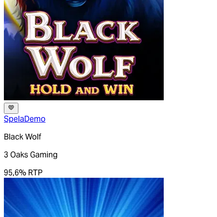
Spela
Demo
Black Wolf
3 Oaks Gaming
95,6
%
RTP