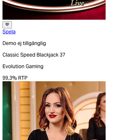
Spela
Demo ej tillgänglig
Classic Speed Blackjack 37
Evolution Gaming
99,3
%
RTP