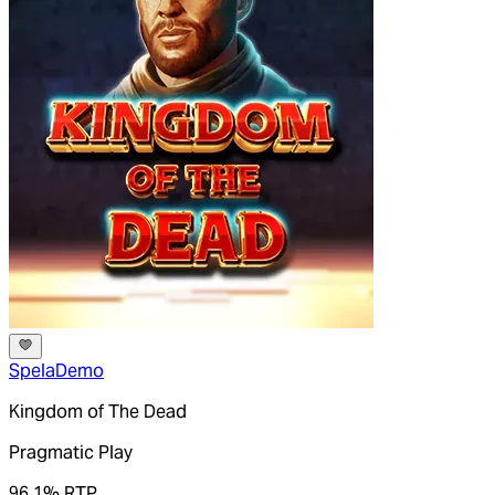
Spela
Demo
Kingdom of The Dead
Pragmatic Play
96,1
%
RTP