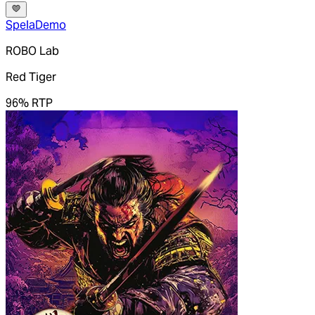
Spela
Demo
ROBO Lab
Red Tiger
96
%
RTP