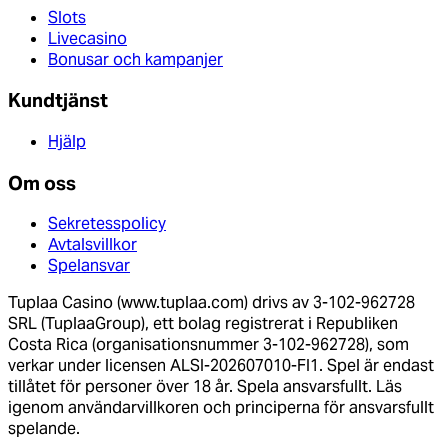
Slots
Livecasino
Bonusar och kampanjer
Kundtjänst
Hjälp
Om oss
Sekretesspolicy
Avtalsvillkor
Spelansvar
Tuplaa Casino (www.tuplaa.com) drivs av 3‑102‑962728
SRL (TuplaaGroup), ett bolag registrerat i Republiken
Costa Rica (organisationsnummer 3‑102‑962728), som
verkar under licensen ALSI‑202607010‑FI1. Spel är endast
tillåtet för personer över 18 år. Spela ansvarsfullt. Läs
igenom användarvillkoren och principerna för ansvarsfullt
spelande.