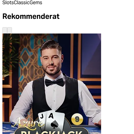
Slots
Classic
Gems
Rekommenderat