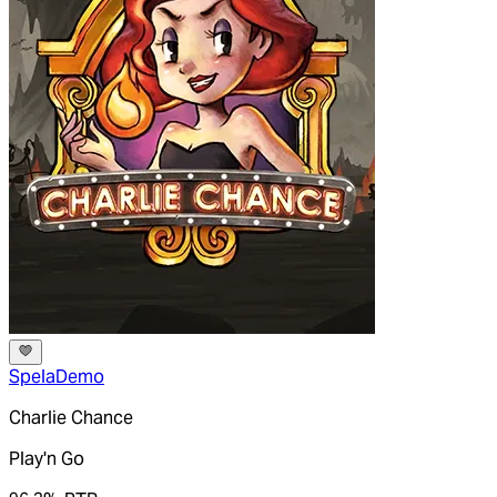
Spela
Demo
Charlie Chance
Play'n Go