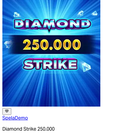
Spela
Demo
Diamond Strike 250.000