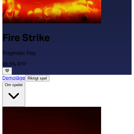
Fire Strike
Pragmatic Play
96,5
%
RTP
Demoläge
Riktigt spel
Om spelet