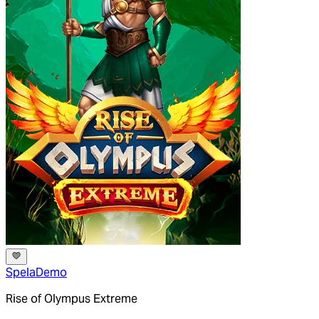
Spela
Demo
Rise of Olympus Extreme