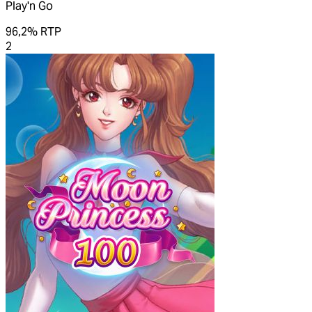
Play'n Go
96,2
%
RTP
2