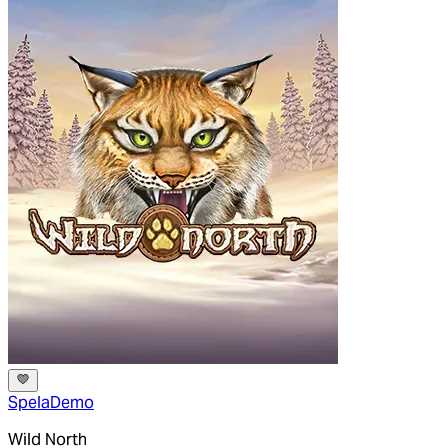
Spela
Demo
Wild North