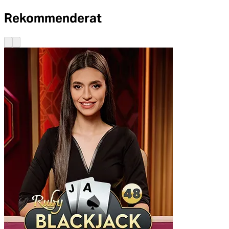
Rekommenderat