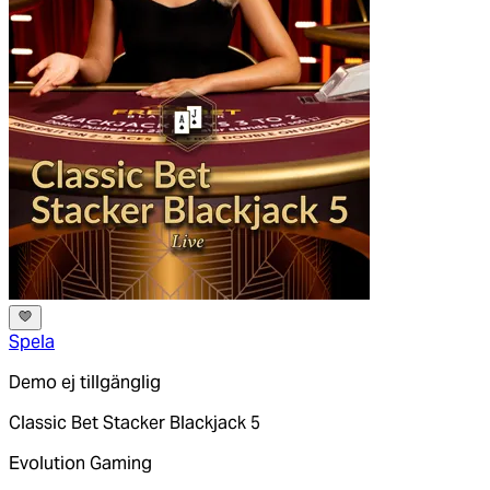
Spela
Demo ej tillgänglig
Classic Bet Stacker Blackjack 5
Evolution Gaming