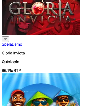
Spela
Demo
Gloria Invicta
Quickspin
96,1
%
RTP