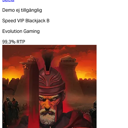
Demo ej tillgänglig
Speed VIP Blackjack B
Evolution Gaming
99,3
%
RTP