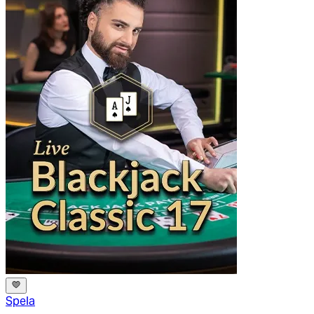
Spela