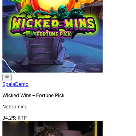
Spela
Demo
Wicked Wins – Fortune Pick
NetGaming
94,2
%
RTP