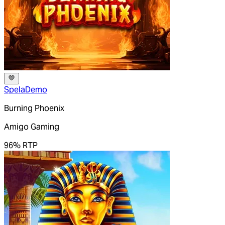
Spela
Demo
Burning Phoenix
Amigo Gaming
96
%
RTP