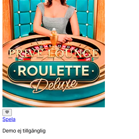
Spela
Demo ej tillgänglig