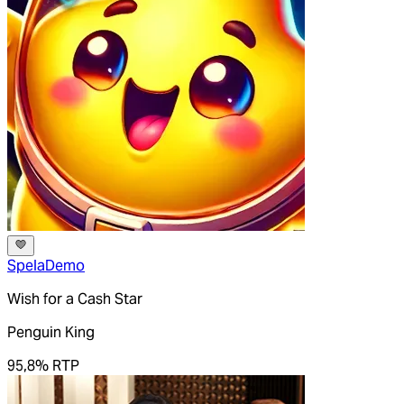
Spela
Demo
Wish for a Cash Star
Penguin King
95,8
%
RTP