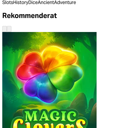
Slots
History
Dice
Ancient
Adventure
Rekommenderat