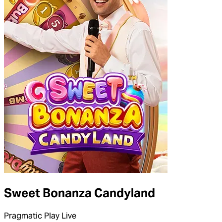
Sweet Bonanza Candyland
Pragmatic Play Live