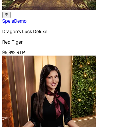
Spela
Demo
Dragon's Luck Deluxe
Red Tiger
95,8
%
RTP