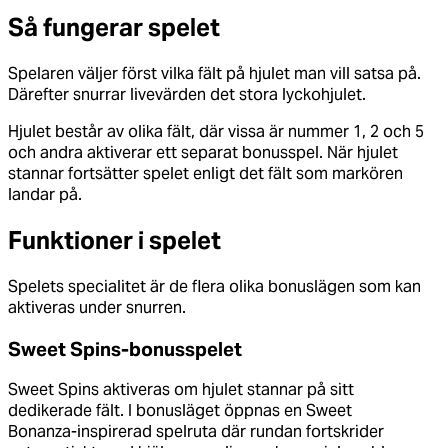
Så fungerar spelet
Spelaren väljer först vilka fält på hjulet man vill satsa på.
Därefter snurrar livevärden det stora lyckohjulet.
Hjulet består av olika fält, där vissa är nummer 1, 2 och 5
och andra aktiverar ett separat bonusspel. När hjulet
stannar fortsätter spelet enligt det fält som markören
landar på.
Funktioner i spelet
Spelets specialitet är de flera olika bonuslägen som kan
aktiveras under snurren.
Sweet Spins‑bonusspelet
Sweet Spins aktiveras om hjulet stannar på sitt
dedikerade fält. I bonusläget öppnas en Sweet
Bonanza‑inspirerad spelruta där rundan fortskrider