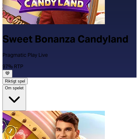
Sweet Bonanza Candyland
Pragmatic Play Live
97
%
RTP
Riktigt spel
Om spelet