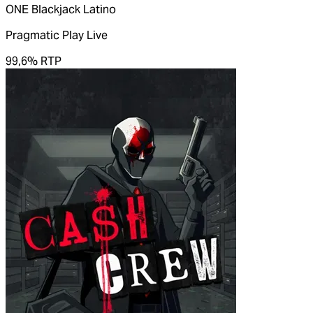
ONE Blackjack Latino
Pragmatic Play Live
99,6
%
RTP