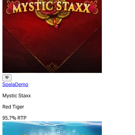
Spela
Demo
Mystic Staxx
Red Tiger
95,7
%
RTP