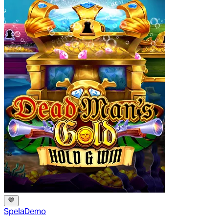
Spela
Demo