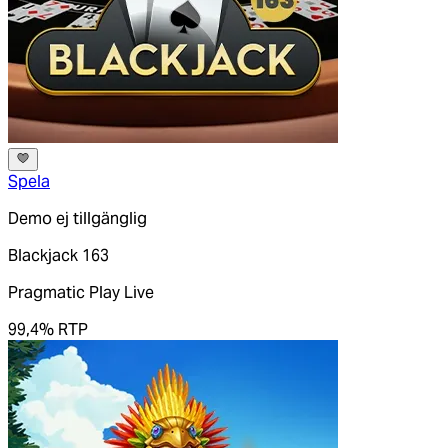
Spela
Demo ej tillgänglig
Blackjack 163
Pragmatic Play Live
99,4
%
RTP