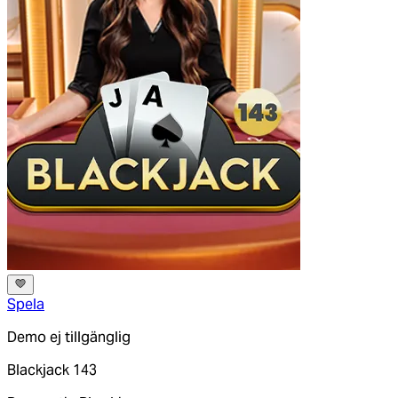
Spela
Demo ej tillgänglig
Blackjack 143