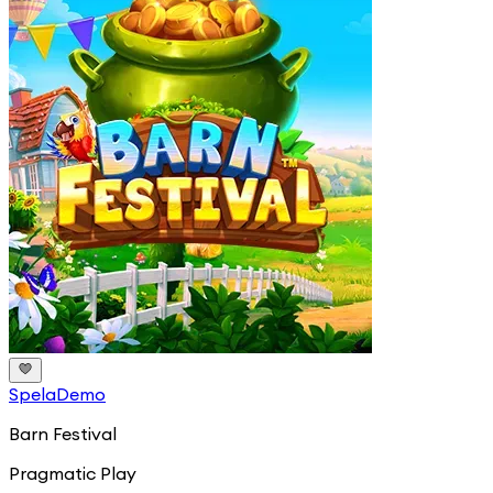
Spela
Demo
Barn Festival
Pragmatic Play