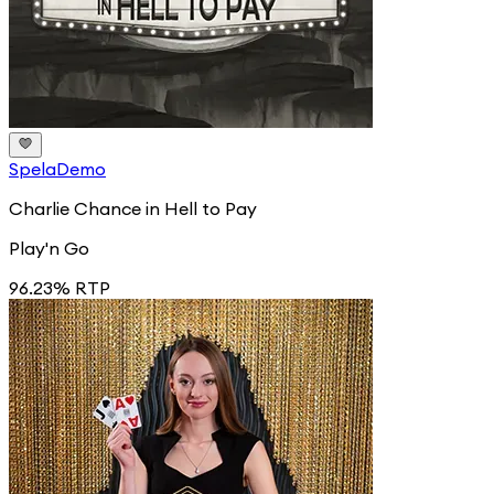
Spela
Demo
Charlie Chance in Hell to Pay
Play'n Go
96.23
% RTP