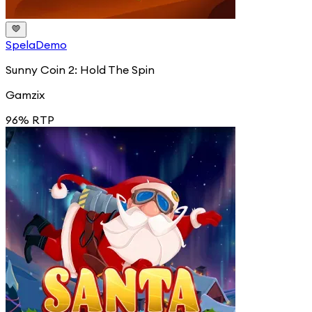
Spela
Demo
Sunny Coin 2: Hold The Spin
Gamzix
96
% RTP