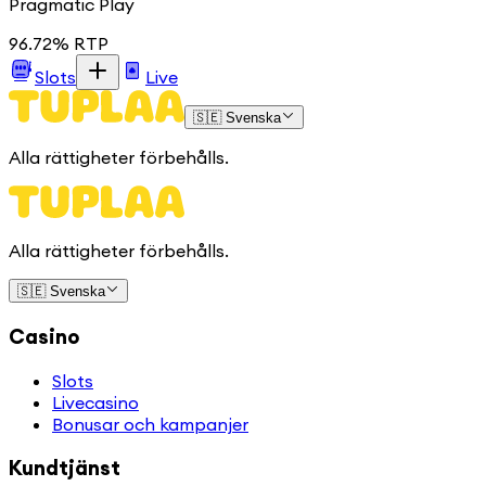
Pragmatic Play
96.72
% RTP
Slots
Live
🇸🇪
Svenska
Alla rättigheter förbehålls.
Alla rättigheter förbehålls.
🇸🇪
Svenska
Casino
Slots
Livecasino
Bonusar och kampanjer
Kundtjänst