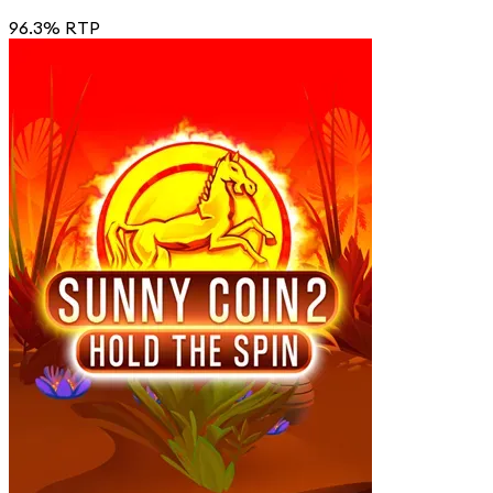
96.3
% RTP