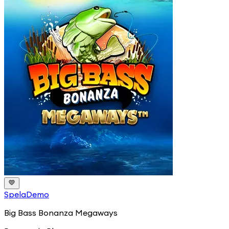
Spela
Demo
Big Bass Bonanza Megaways