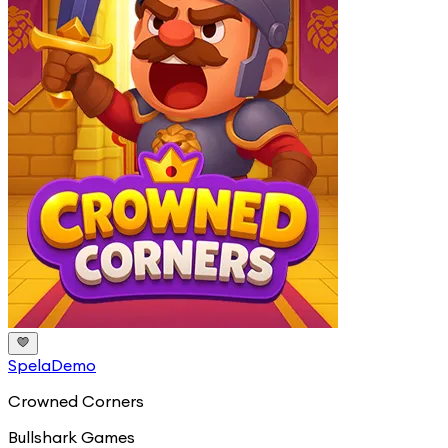
Spela
Demo
Crowned Corners
Bullshark Games