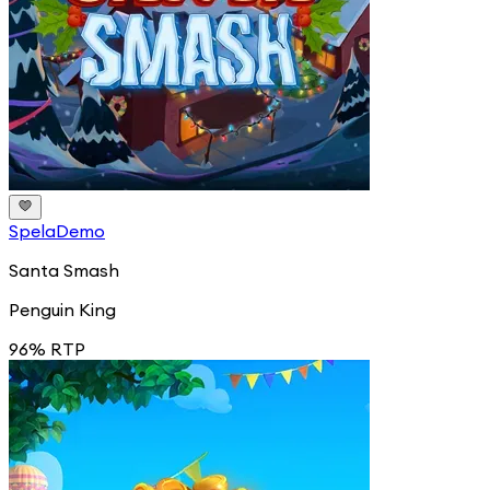
Spela
Demo
Santa Smash
Penguin King
96
% RTP