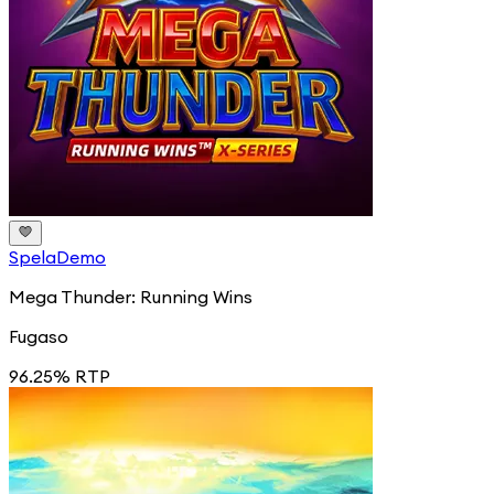
Spela
Demo
Mega Thunder: Running Wins
Fugaso
96.25
% RTP